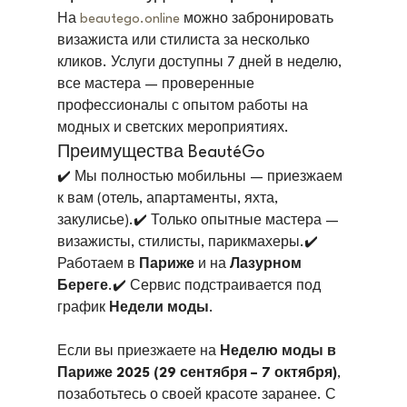
На 
beautego.online
 можно забронировать 
визажиста или стилиста за несколько 
кликов. Услуги доступны 7 дней в неделю, 
все мастера — проверенные 
профессионалы с опытом работы на 
модных и светских мероприятиях.
Преимущества BeautéGo
✔️ Мы полностью мобильны — приезжаем 
к вам (отель, апартаменты, яхта, 
закулисье).✔️ Только опытные мастера — 
визажисты, стилисты, парикмахеры.✔️ 
Работаем в 
Париже
 и на 
Лазурном 
Береге
.✔️ Сервис подстраивается под 
график 
Недели моды
.
Если вы приезжаете на 
Неделю моды в 
Париже 2025 (29 сентября – 7 октября)
, 
позаботьтесь о своей красоте заранее. С 