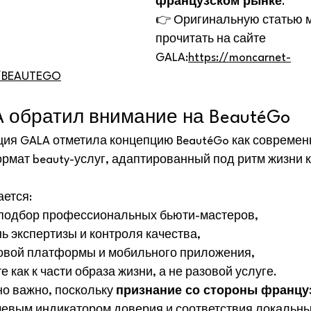
французском рынке
.
👉 Оригинальную статью 
прочитать на сайте 
GALA:
https://moncarnet-
ew/BEAUTEGO
 обратил внимание на BeautéGo
ия GALA отметила концепцию BeautéGo как современ
мат beauty-услуг, адаптированный под ритм жизни к
ается:
подбор профессиональных бьюти-мастеров,
ь экспертизы и контроля качества,
овой платформы и мобильного приложения,
е как к части образа жизни, а не разовой услуге.
но важно, поскольку 
признание со стороны францу
чевым индикатором доверия и соответствия локальны