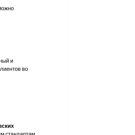
можно 
ный и 
лиентов во 
зских 
м стандартам 