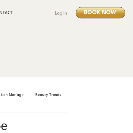
BOOK NOW
NTACT
Log In
ation Mariage
Beauty Trends
 for the event
What’s On This Month
ое