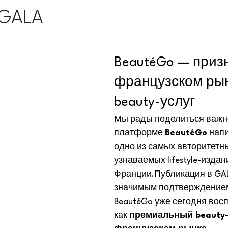
 GALA
About us
À propos de nous
Le Carnet Parisien
BeautéGo — приз
французском рын
beauty-услуг
Мы рады поделиться важно
платформе 
BeautéGo
 нап
одно из самых авторитетны
узнаваемых lifestyle-издан
Франции.Публикация в GAL
значимым подтверждением 
BeautéGo уже сегодня вос
как 
премиальный beauty-