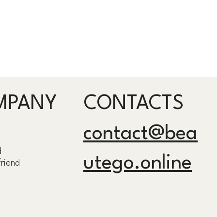
MPANY
CONTACTS
contact@bea
d
utego.online
friend