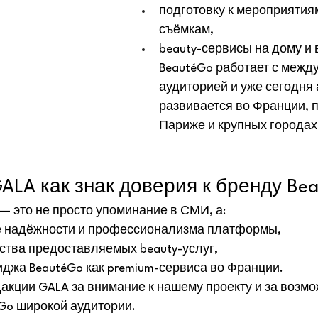
подготовку к мероприятиям
съёмкам,
beauty-сервисы на дому и 
BeautéGo работает с межд
аудиторией и уже сегодня 
развивается во Франции, п
Париже и крупных городах
ALA как знак доверия к бренду Be
— это не просто упоминание в СМИ, а:
 надёжности и профессионализма платформы,
ства предоставляемых beauty-услуг,
джа BeautéGo как premium-сервиса во Франции.
кции GALA за внимание к нашему проекту и за возмо
éGo широкой аудитории.