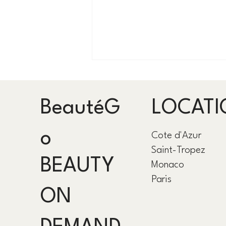
BeautéG
LOCATI
o
Cote d'Azur
Saint-Tropez
Безупречный образ в
BEAUTY
Monaco
Париже и на Лазурном
Paris
берегу: Ваш персональный
стилист с выездом в отель
ON