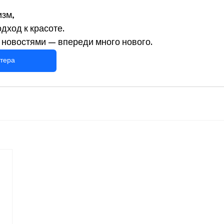
зм,
дход к красоте.
 новостями — впереди много нового.
тера