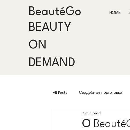
BeautéGo
HOME
BEAUTY
ON
DEMAND
All Posts
Свадебная подготовка
2 min read
Tendances Beauté
Fashion Wee
О Beauté