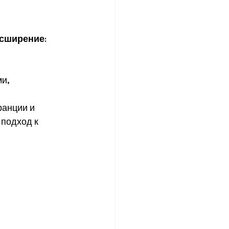
асширение
:
ми,
анции и 
подход к 