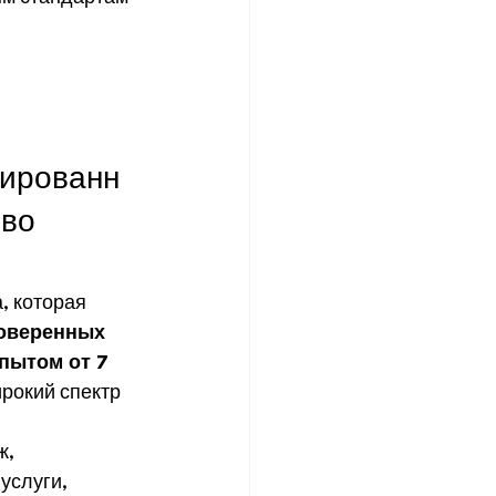
ированн
во 
, которая 
оверенных 
пытом от 7 
рокий спектр 
ж,
услуги,