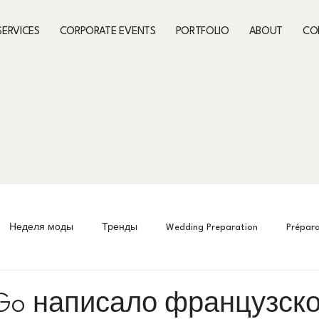
SERVICES
CORPORATE EVENTS
PORTFOLIO
ABOUT
CO
Неделя моды
Тренды
Wedding Preparation
Prépar
k
Fashion Week
Подготовка к мероприятиям
Preparing
Go написало французск