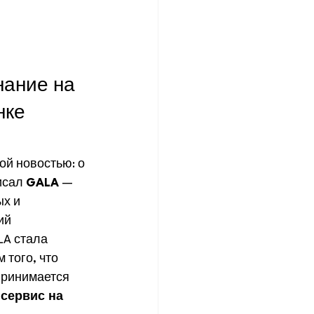
нание на 
ке 
й новостью: о 
исал 
GALA
 — 
х и 
ий 
A стала 
того, что 
принимается 
сервис на 