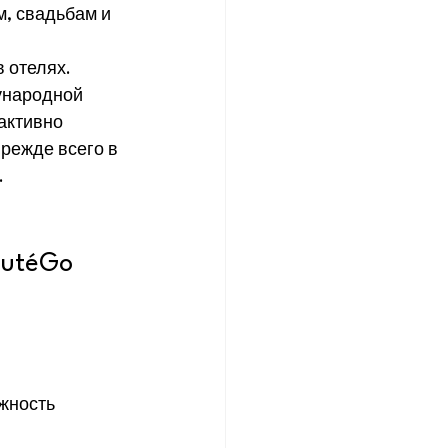
, свадьбам и 
в отелях.
ународной 
активно 
режде всего в 
.
autéGo
жность 