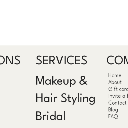
ONS
SERVICES
CO
Home
Makeup &
About
Gift car
Hair Styling
Invite a 
Contact
Blog
Bridal
FAQ