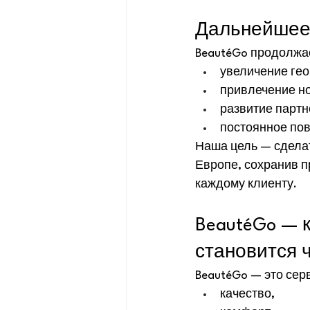
Дальнейшее 
BeautéGo продолжае
увеличение гео
привлечение н
развитие партнё
постоянное пов
Наша цель — сделат
Европе, сохранив п
каждому клиенту.
BeautéGo — 
становится 
BeautéGo — это серв
качество,