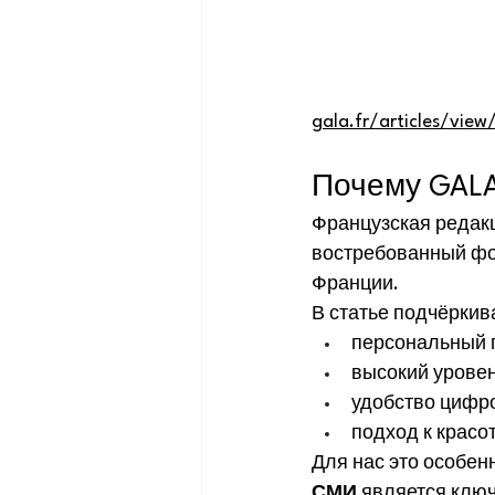
gala.fr/articles/vi
Почему GALA
Французская редакц
востребованный фор
Франции.
В статье подчёркив
персональный 
высокий уровен
удобство цифр
подход к красот
Для нас это особен
СМИ
 является клю