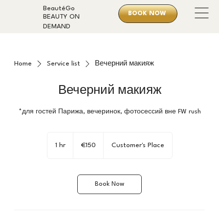
BeautéGo
BOOK NOW
BEAUTY ON
DEMAND
Home
Service list
Вечерний макияж
Вечерний макияж
*для гостей Парижа, вечеринок, фотосессий вне FW rush
150
euros
1 hr
1
€150
Customer's Place
h
Book Now