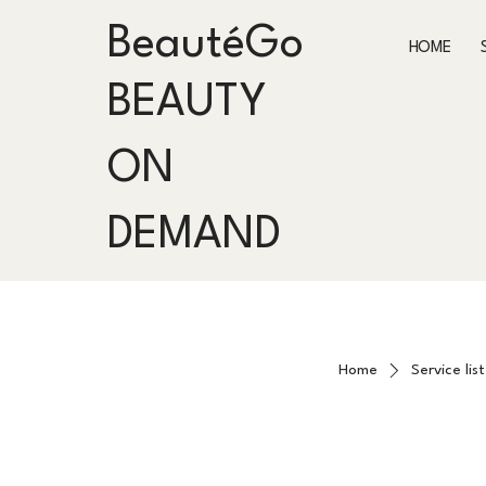
BeautéGo
HOME
BEAUTY
ON
DEMAND
Home
Service list