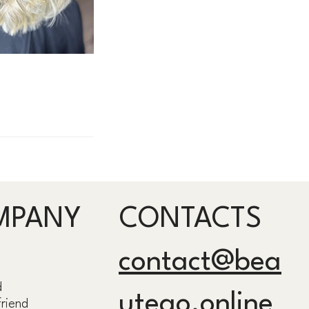
MPANY
CONTACTS
contact@bea
d
utego.online
friend