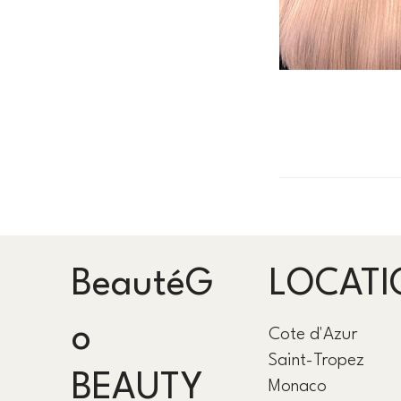
BeautéG
LOCATI
o
Cote d'Azur
Saint-Tropez
BEAUTY
Monaco