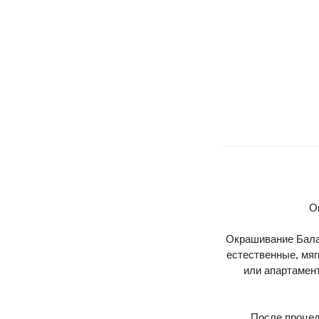
О
Окрашивание Бала
естественные, мяг
или апартамен
После процед