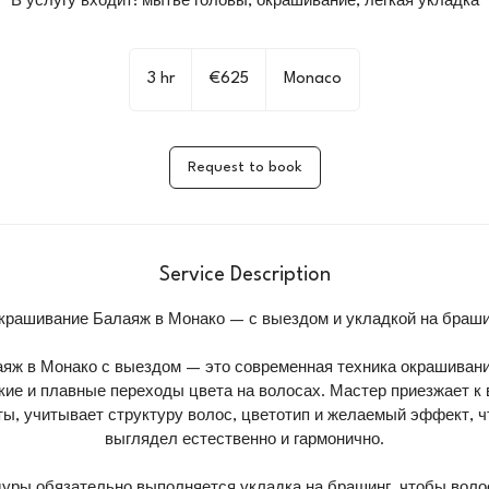
В услугу входит: мытье головы, окрашивание, легкая укладка
625
euros
3 hr
3
€625
Monaco
h
r
Request to book
Service Description
крашивание Балаяж в Монако — с выездом и укладкой на браши
яж в Монако с выездом — это современная техника окрашивания
кие и плавные переходы цвета на волосах. Мастер приезжает к 
ты, учитывает структуру волос, цветотип и желаемый эффект, ч
выглядел естественно и гармонично.
уры обязательно выполняется укладка на брашинг, чтобы вол