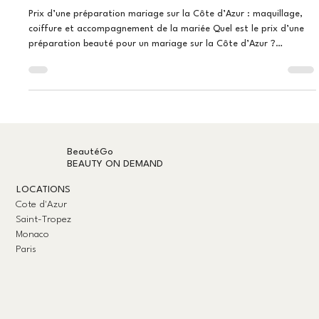
coiffure et accompagnement
Prix d’une préparation mariage sur la Côte d’Azur : maquillage,
coiffure et accompagnement de la mariée Quel est le prix d’une
préparation beauté pour un mariage sur la Côte d’Azur ?
Préparation beauté de mariage sur la Côte d’Azur : tarifs
maquillage, coiffure et accompagnement Combien prévoir pour la
préparation beauté d’un mariage sur la Côte d’Azur ? Vous
prévoyez de vous marier à Nice, Cannes, Saint-Tropez, sur la
Côte d’Azur ou à Monaco ?La préparation beauté de la mari
BeautéGo
BEAUTY ON DEMAND
LOCATIONS
Cote d'Azur
Saint-Tropez
Monaco
Paris