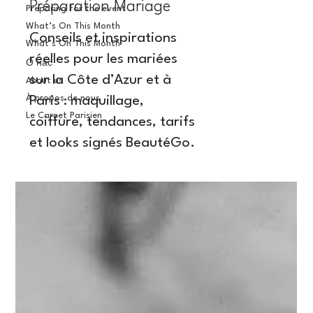
Préparation Mariage
Preparing for the event
What’s On This Month
Conseils et inspirations
What’s On This Month
réelles pour les mariées
О нас
sur la Côte d’Azur et à
About us
À propos de nous
Paris : maquillage,
Le Carnet Parisien
coiffure, tendances, tarifs
et looks signés BeautéGo.