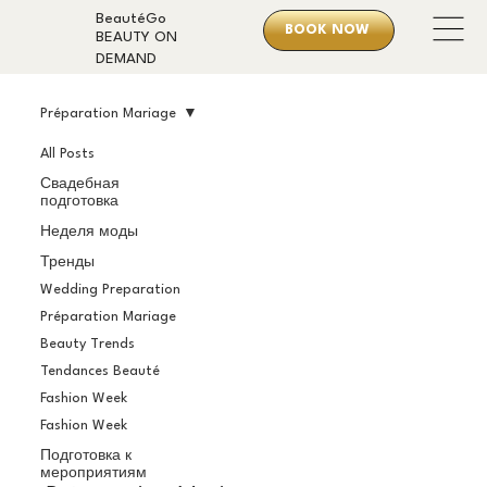
BeautéGo
BOOK NOW
BEAUTY ON
DEMAND
Préparation Mariage
All Posts
Свадебная
подготовка
Неделя моды
Тренды
Wedding Preparation
Préparation Mariage
Beauty Trends
Tendances Beauté
Fashion Week
Fashion Week
Подготовка к
мероприятиям